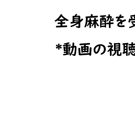
​全身麻酔を
​*動画の視