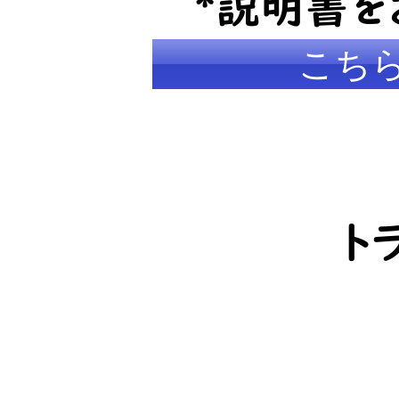
​*説明書
こち
ト