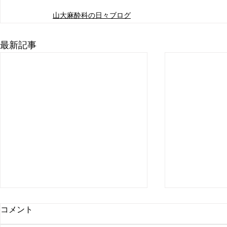
山大麻酔科の日々ブログ
最新記事
山形大学麻酔化の日々blog 過
山形大学麻
コメント
去記事はコチラ
過去記事は