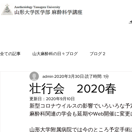
​
ホーム
教授挨拶
診療案内
講座概要
全ての記事
山大麻酔科の日々ブログ
ブログ２
admin
2020年3月30日
読了時間: 1分
壮行会 2020春
更新日：
2020年9月10日
新型コロナウイルスの影響でいろいろな予
麻酔科関連の学会も延期やWeb開催に変
山形大学附属病院では今のところ予定手術